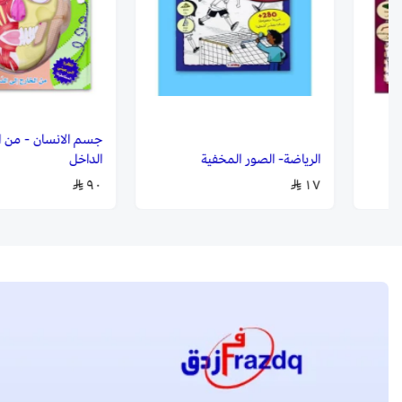
جسم الانسان - من ال
الرياضة- الصور المخفية
الداخل
٩٠
١٧