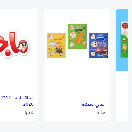
م
العابي الممتعة
2026
١٥
١٧