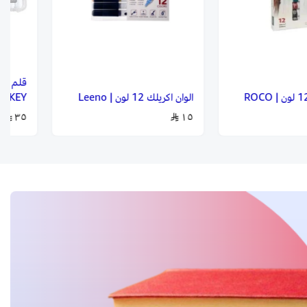
الوان اكريلك 12 لون | Leeno
OKEY
٣٥
١٥