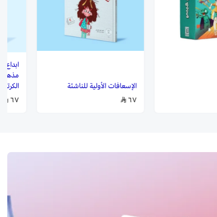
ابداع خ
مذهلة 
الإسعافات الأولية للناشئة
الكرتون
٦٧
٦٧