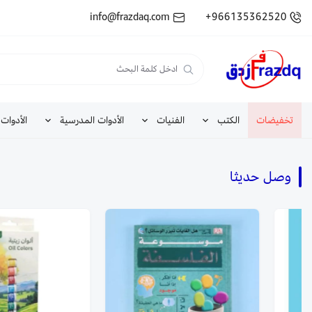
info@frazdaq.com
+966135362520
تخفيضات
الكتب
الفنيات
الأدوات المدرسية
الأدوات 
وصل حديثا