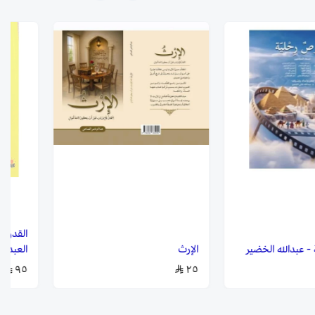
 عبدالله الخضير
الإرث
العبدال
٩٥
٢٥