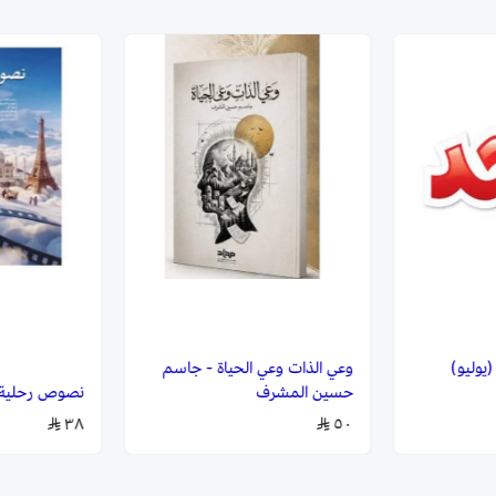
جلة ماجد - 2212 (يوليو)
وعي الذات وعي الحياة - جاسم
حسين المشرف
نصوص رحلية -
٣٨
٥٠