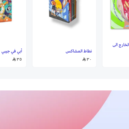
خارج الى
نطاط المشاكس
أبي في جيبي
٣٥
٣٠