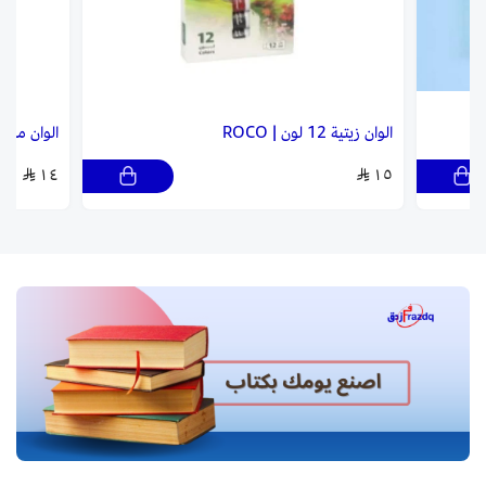
الوان مائية 12 لون | ROCO
الوان اكريلك 12 لون 
١٤
١٤