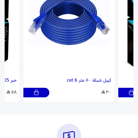
حبر 305 ملون | HP
حبر 305 أسود | HP
٥٨
٥٨