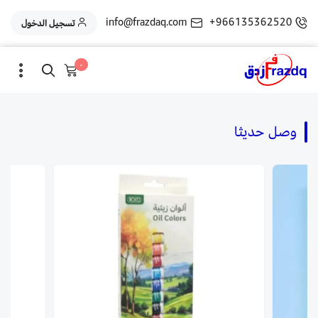
info@frazdaq.com
+966135362520
تسجيل الدخول
٠
وصل حديثا